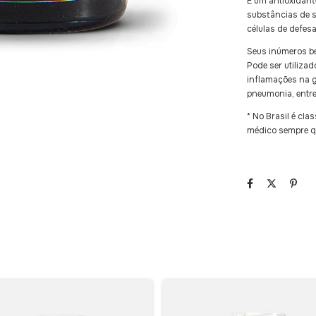
É um antioxidant
substâncias de 
células de defesa
Seus inúmeros ben
Pode ser utilizad
inflamações na 
pneumonia, entre
* No Brasil é cl
médico sempre q