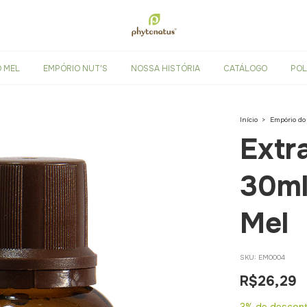
 MEL
EMPÓRIO NUT'S
NOSSA HISTÓRIA
CATÁLOGO
POL
Início
>
Empório do
Extr
30ml
Mel
SKU:
EM0004
R$26,29