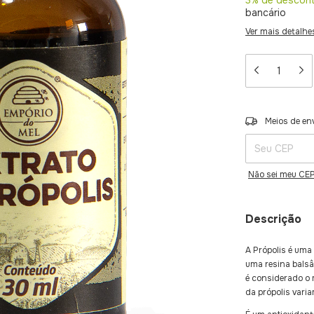
3% de descon
bancário
Ver mais detalhe
Entregas para o 
Meios de en
Não sei meu CE
Descrição
A Própolis é uma
uma resina balsâ
é considerado o 
da própolis vari