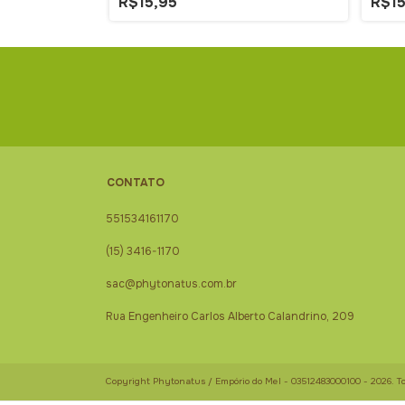
R$15,95
R$15
CONTATO
551534161170
(15) 3416-1170
sac@phytonatus.com.br
Rua Engenheiro Carlos Alberto Calandrino, 209
Copyright Phytonatus / Empório do Mel - 03512483000100 - 2026. Tod