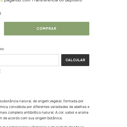
to
pagando com Transferência ou depósito
s
ALTERAR CEP
CEP:
vio
CALCULAR
P
 substância natural, de origem vegetal, formada por
mica concebida por diferentes variedades de abelhas e
mais completo antibiótico natural. A cor, sabor e aroma
am de acordo com sua origem botânica.