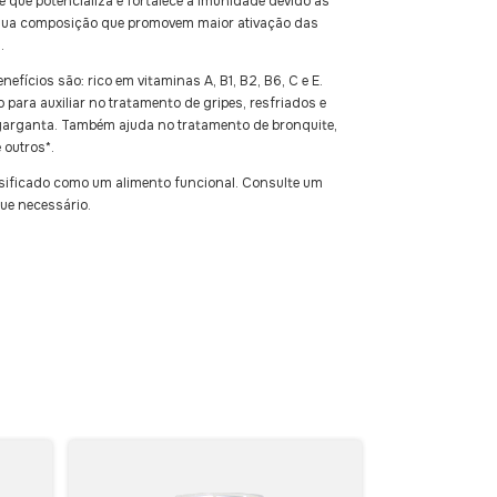
e que potencializa e fortalece a imunidade devido as
sua composição que promovem maior ativação das
.
efícios são: rico em vitaminas A, B1, B2, B6, C e E.
o para auxiliar no tratamento de gripes, resfriados e
garganta. Também ajuda no tratamento de bronquite,
 outros*.
assificado como um alimento funcional. Consulte um
ue necessário.