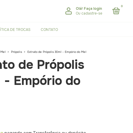
0
Olá!
Faça login
Ou cadastre-se
ÍTICA DE TROCAS
CONTATO
 Mel
>
Própolis
>
Extrato de Própolis 30ml - Empório do Mel
ato de Própolis
 - Empório do